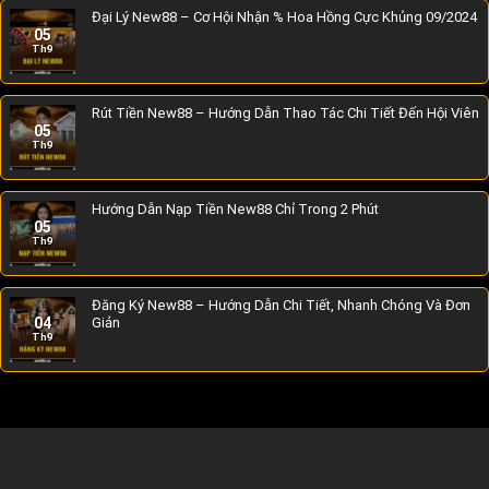
Đại Lý New88 – Cơ Hội Nhận % Hoa Hồng Cực Khủng 09/2024
05
Th9
Rút Tiền New88 – Hướng Dẫn Thao Tác Chi Tiết Đến Hội Viên
05
Th9
Hướng Dẫn Nạp Tiền New88 Chỉ Trong 2 Phút
05
Th9
Đăng Ký New88 – Hướng Dẫn Chi Tiết, Nhanh Chóng Và Đơn
04
Giản
Th9