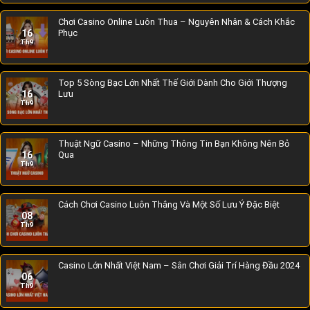
Chơi Casino Online Luôn Thua – Nguyên Nhân & Cách Khắc
16
Phục
Th9
Top 5 Sòng Bạc Lớn Nhất Thế Giới Dành Cho Giới Thượng
16
Lưu
Th9
Thuật Ngữ Casino – Những Thông Tin Bạn Không Nên Bỏ
16
Qua
Th9
Cách Chơi Casino Luôn Thắng Và Một Số Lưu Ý Đặc Biệt
08
Th9
Casino Lớn Nhất Việt Nam – Sân Chơi Giải Trí Hàng Đầu 2024
06
Th9