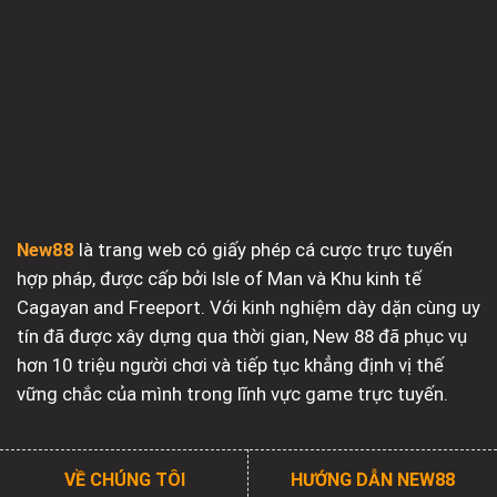
New88
là trang web có giấy phép cá cược trực tuyến
hợp pháp, được cấp bởi Isle of Man và Khu kinh tế
Cagayan and Freeport. Với kinh nghiệm dày dặn cùng uy
tín đã được xây dựng qua thời gian, New 88 đã phục vụ
hơn 10 triệu người chơi và tiếp tục khẳng định vị thế
vững chắc của mình trong lĩnh vực game trực tuyến.
VỀ CHÚNG TÔI
HƯỚNG DẪN NEW88