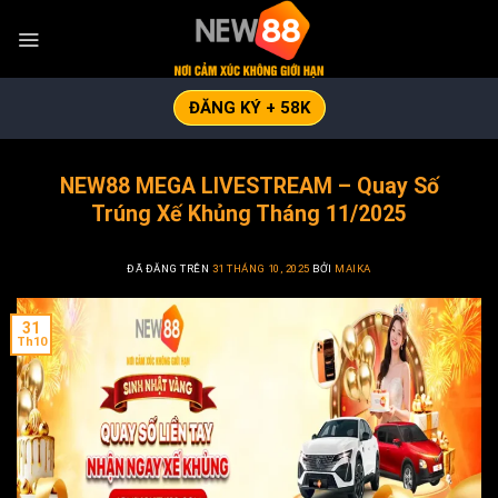
Chuyển
đến
nội
dung
ĐĂNG KÝ + 58K
NEW88 MEGA LIVESTREAM – Quay Số
Trúng Xế Khủng Tháng 11/2025
ĐÃ ĐĂNG TRÊN
31 THÁNG 10, 2025
BỞI
MAIKA
31
Th10