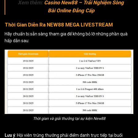
Xem thêm:
Casino New88 – Trải Nghiệm Sòng
Bài Online Đẳng Cấp
Thời Gian Diễn Ra NEW88 MEGA LIVESTREAM
Hãy chuẩn bị sẵn sàng tham gia để không bỏ lỡ những phần quà
hấp dẫn sau:
Thời gian và giải thưởng tại sự kiện New88
Lưu ý
: Hội viên trúng thưởng phải điểm danh trực tiếp tại buổi