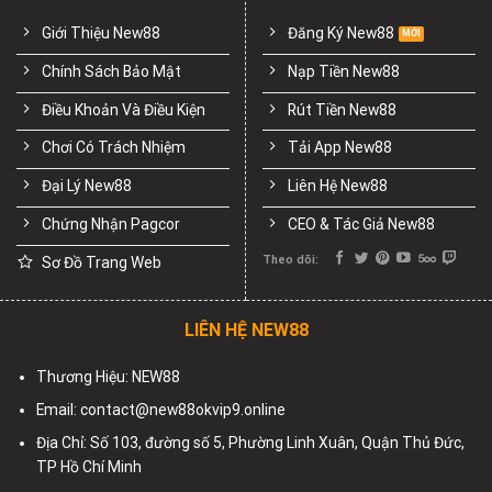
Giới Thiệu New88
Đăng Ký New88
Chính Sách Bảo Mật
Nạp Tiền New88
Điều Khoản Và Điều Kiện
Rút Tiền New88
Chơi Có Trách Nhiệm
Tải App New88
Đại Lý New88
Liên Hệ New88
Chứng Nhận Pagcor
CEO & Tác Giả New88
Theo dõi:
Sơ Đồ Trang Web
LIÊN HỆ NEW88
Thương Hiệu: NEW88
Email:
contact@new88okvip9.online
Địa Chỉ:
Số 103, đường số 5, Phường Linh Xuân, Quận Thủ Đức,
TP Hồ Chí Minh