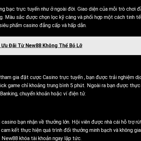
 bạc trực tuyến như ở ngoài đời. Giao diện của mỗi trò chơi đ
. Màu sắc được chọn lọc kỹ càng và phối hợp một cách tinh tế
siêu phẩm casino đẳng cấp và hấp dẫn.
 Ưu Đãi Từ New88 Không Thể Bỏ Lỡ
 tham gia đặt cược Casino trực tuyến , bạn được trải nghiệm dị
nick game chỉ khoảng trung bình 5 phút. Ngoài ra bạn được thực
Banking, chuyển khoản hoặc ví điện tử.
 casino bạn nhận về thưởng lớn. Hội viên được nhà cái hỗ trợ rút
g cam kết thực hiện quá trình đổi thưởng minh bạch và không gia
ị New88 khóa tài khoản ngay lập tức.