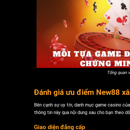
Tổng quan v
Đánh giá ưu điểm New88 xâ
Bên cạnh sự uy tín, danh mục game casino củ
thông tin này qua nội dung sau cho bạn theo dõ
Giao diện đẳng cấp