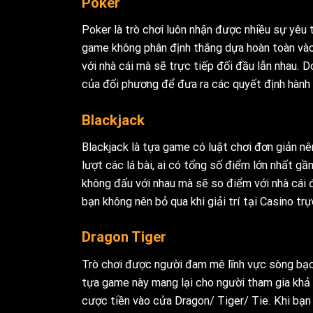
Poker
Poker là trò chơi luôn nhận được nhiều sự yêu t
game không phân định thắng dựa hoàn toàn và
với nhà cái mà sẽ trực tiếp đối đầu lẫn nhau. 
của đối phương để đưa ra các quyết định hành
Blackjack
Blackjack là tựa game có luật chơi đơn giản nê
lượt các lá bài, ai có tổng số điểm lớn nhất g
không đấu với nhau mà sẽ so điểm với nhà cái đ
bạn không nên bỏ qua khi giải trí tại Casino trự
Dragon Tiger
Trò chơi được người đam mê lĩnh vực sòng bạc 
tựa game này mang lại cho người tham gia khả
cược tiền vào cửa Dragon/ Tiger/ Tie. Khi bạn