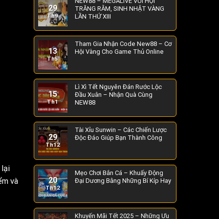
NEW88 – MEGALIVE VUI HỘI
29
TRĂNG RẰM, SINH NHẬT VÀNG
Th9
LẦN THỨ XIII
Tham Gia Nhận Code New88 – Cơ
13
Hội Vàng Cho Game Thủ Online
Th5
Lì Xì Tết Nguyên Đán Rước Lộc
15
Đầu Xuân – Nhận Quà Cùng
Th1
NEW88
Tài Xỉu Sunwin – Các Chiến Lược
29
Độc Đáo Giúp Bạn Thành Công
Th12
lại
Mẹo Chơi Bắn Cá – Khuấy Động
20
ểm và
Đại Dương Bằng Những Bí Kíp Hay
Th12
Khuyến Mãi Tết 2025 – Những Ưu