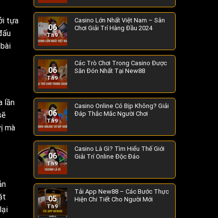
ởi tựa
Casino Lớn Nhất Việt Nam – Sân
06
Chơi Giải Trí Hàng Đầu 2024
đấu
Th9
 bài
Các Trò Chơi Trong Casino Được
06
Săn Đón Nhất Tại New88
Th9
a lần
Casino Online Có Bịp Không? Giải
06
Đáp Thắc Mắc Người Chơi
sẽ
Th9
vị mà
Casino Là Gì? Tìm Hiểu Thế Giới
06
Giải Trí Online Độc Đáo
Th9
ản
Tải App New88 – Các Bước Thực
ặt
05
Hiện Chi Tiết Cho Người Mới
Th9
lại