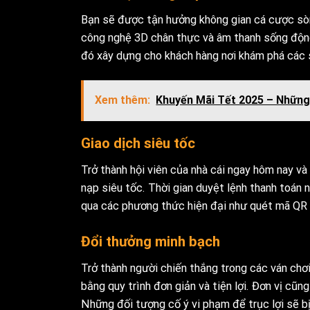
Bạn sẽ được tận hưởng không gian cá cược sòng
công nghệ 3D chân thực và âm thanh sống động
đó xây dựng cho khách hàng nơi khám phá các 
Xem thêm:
Khuyến Mãi Tết 2025 – Những
Giao dịch siêu tốc
Trở thành hội viên của nhà cái ngay hôm nay và
nạp siêu tốc. Thời gian duyệt lệnh thanh toán 
qua các phương thức hiện đại như quét mã QR 
Đổi thưởng minh bạch
Trở thành người chiến thắng trong các ván chơi
bằng quy trình đơn giản và tiện lợi. Đơn vị cũn
Những đối tượng cố ý vi phạm để trục lợi sẽ b