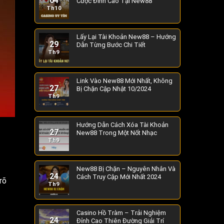
04
Cược Đỉnh Cao Tại New88
Th10
Lấy Lại Tài Khoản New88 – Hướng
29
Dẫn Từng Bước Chi Tiết
Th9
Link Vào New88 Mới Nhất, Không
27
Bị Chặn Cập Nhật 10/2024
Th9
Hướng Dẫn Cách Xóa Tài Khoản
27
New88 Trong Một Nốt Nhạc
Th9
New88 Bị Chặn – Nguyên Nhân Và
24
Cách Truy Cập Mới Nhất 2024
rõ
Th9
Casino Hồ Tràm – Trải Nghiệm
24
Đỉnh Cao Thiên Đường Giải Trí