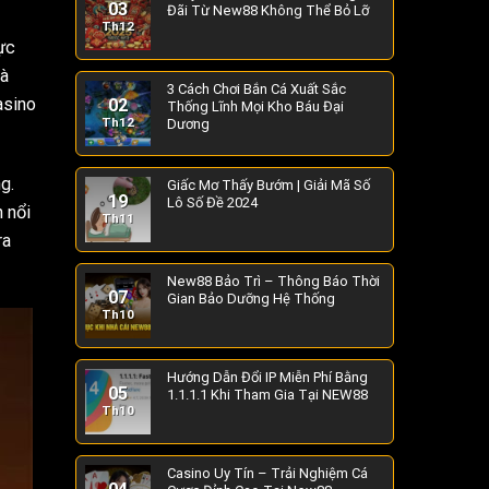
03
Đãi Từ New88 Không Thể Bỏ Lỡ
Th12
ực
là
3 Cách Chơi Bắn Cá Xuất Sắc
asino
02
Thống Lĩnh Mọi Kho Báu Đại
Th12
Dương
g.
Giấc Mơ Thấy Bướm | Giải Mã Số
19
Lô Số Đề 2024
 nổi
Th11
ra
New88 Bảo Trì – Thông Báo Thời
07
Gian Bảo Dưỡng Hệ Thống
Th10
Hướng Dẫn Đổi IP Miễn Phí Bằng
05
1.1.1.1 Khi Tham Gia Tại NEW88
Th10
Casino Uy Tín – Trải Nghiệm Cá