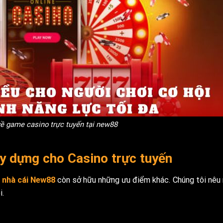
ề game casino trực tuyến tại new88
y dựng cho Casino trực tuyến
a
nhà cái New88
còn sở hữu những ưu điểm khác. Chúng tôi nêu 
i.