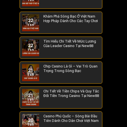
Th9
Khám Phá Sòng Bạc Ở Việt Nam
22
Hợp Pháp Dành Cho Các Tay Chơi
Th9
Tìm Hiểu Chi Tiết Về Mức Lương
22
Của Leader Casino Tại New88
Th9
Chip Casino Là Gì – Vai Trò Quan
21
Trọng Trong Sòng Bạc
Th9
Chi Tiết Về Tiền Chips Và Quy Tắc
21
Đổi Tiền Trong Casino Tại New88
Th9
Casino Phú Quốc – Sòng Bài Đầu
20
Tiên Dành Cho Dân Chơi Việt Nam
Th9