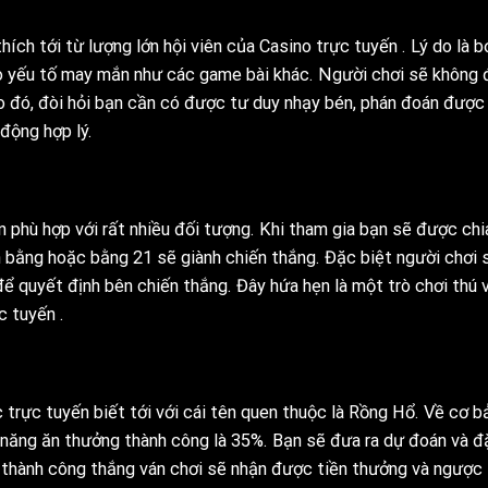
hích tới từ lượng lớn hội viên của Casino trực tuyến . Lý do là b
o yếu tố may mắn như các game bài khác. Người chơi sẽ không 
Do đó, đòi hỏi bạn cần có được tư duy nhạy bén, phán đoán được
 động hợp lý.
n phù hợp với rất nhiều đối tượng. Khi tham gia bạn sẽ được chi
ần bằng hoặc bằng 21 sẽ giành chiến thắng. Đặc biệt người chơi 
ể quyết định bên chiến thắng. Đây hứa hẹn là một trò chơi thú 
c tuyến .
trực tuyến biết tới với cái tên quen thuộc là Rồng Hổ. Về cơ b
 năng ăn thưởng thành công là 35%. Bạn sẽ đưa ra dự đoán và đ
 thành công thắng ván chơi sẽ nhận được tiền thưởng và ngược 