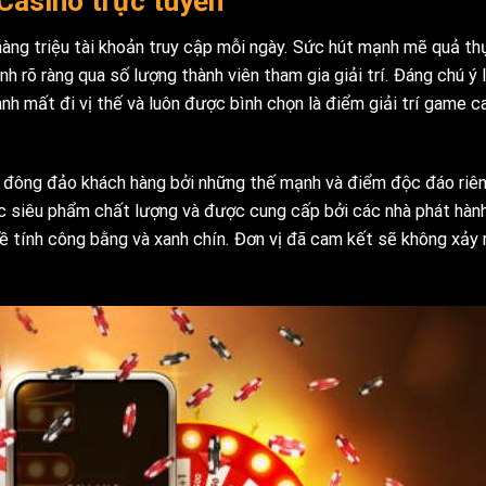
 Casino trực tuyến
àng triệu tài khoản truy cập mỗi ngày. Sức hút mạnh mẽ quả th
 rõ ràng qua số lượng thành viên tham gia giải trí. Đáng chú ý 
nh mất đi vị thế và luôn được bình chọn là điểm giải trí game c
a đông đảo khách hàng bởi những thế mạnh và điểm độc đáo riên
 siêu phẩm chất lượng và được cung cấp bởi các nhà phát hành
ề tính công bằng và xanh chín. Đơn vị đã cam kết sẽ không xảy 