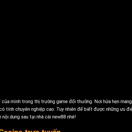
í của mình trong thị trường game đổi thưởng. Nơi hứa hẹn mang 
có tính chuyên nghiệp cao. Tuy nhiên để biết được những ưu đi
 nội dung sau tại nhà cái new88 nhé!