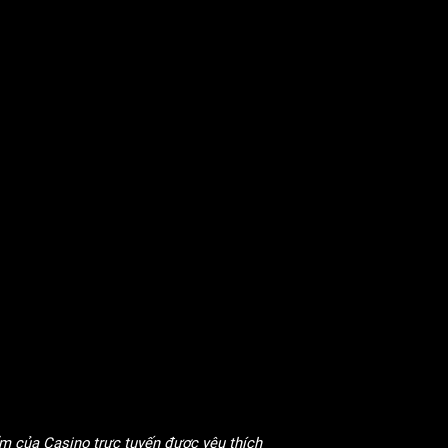
m của Casino trực tuyến được yêu thích