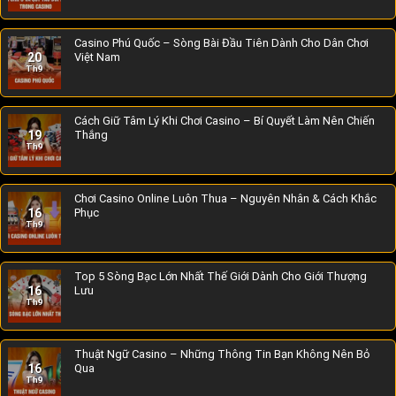
Casino Phú Quốc – Sòng Bài Đầu Tiên Dành Cho Dân Chơi
20
Việt Nam
Th9
Cách Giữ Tâm Lý Khi Chơi Casino – Bí Quyết Làm Nên Chiến
19
Thắng
Th9
Chơi Casino Online Luôn Thua – Nguyên Nhân & Cách Khắc
16
Phục
Th9
Top 5 Sòng Bạc Lớn Nhất Thế Giới Dành Cho Giới Thượng
16
Lưu
Th9
Thuật Ngữ Casino – Những Thông Tin Bạn Không Nên Bỏ
16
Qua
Th9