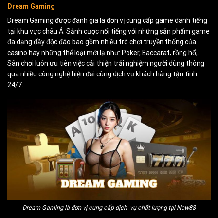
Dream Gaming
Dream Gaming được đánh giá là đơn vị cung cấp game danh tiếng
tại khu vực châu Á. Sảnh cược nổi tiếng với những sản phẩm game
đa dạng đầy độc đáo bao gồm nhiều trò chơi truyền thống của
casino hay những thể loại mới lạ như: Poker, Baccarat, rồng hổ,…
Sân chơi luôn ưu tiên việc cải thiện trải nghiệm người dùng thông
qua nhiều công nghệ hiện đại cùng dịch vụ khách hàng tận tình
24/7.
Dream Gaming là đơn vị cung cấp dịch vụ chất lượng tại New88