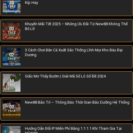
20
Kíp Hay
Th12
Khuyến Mãi Tết 2025 – Những Ưu Đãi Từ New88 Không Thể
03
Bỏ Lỡ
Th12
3 Cách Chơi Bắn Cá Xuất Sắc Thống Lĩnh Mọi Kho Báu Đại
02
Dương
Th12
Giấc Mơ Thấy Bướm | Giải Mã Số Lô Số Đề 2024
19
Th11
New88 Bảo Trì – Thông Báo Thời Gian Bảo Dưỡng Hệ Thống
07
Th10
Hướng Dẫn Đổi IP Miễn Phí Bằng 1.1.1.1 Khi Tham Gia Tại