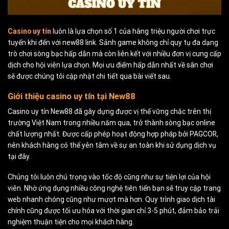
Casino uy tín
luôn là lựa chọn số 1 của hàng triệu người chơi trực
tuyến khi đến với new88 link. Sảnh game không chỉ quy tụ đa dạng
trò chơi sòng bạc hấp dẫn mà còn liên kết với nhiều đơn vị cung cấp
dịch cho hội viên lựa chọn. Mọi ưu điểm hấp dẫn nhất về sân chơi
sẽ được chúng tôi cập nhật chi tiết qua bài viết sau.
Giới thiệu casino uy tín tại New88
Casino uy tín New88 đã gây dựng được vị thế vững chắc trên thị
trường Việt Nam trong nhiều năm qua, trở thành sòng bạc online
chất lượng nhất. Được cấp phép hoạt động hợp pháp bởi PAGCOR,
nên khách hàng có thể yên tâm về sự an toàn khi sử dụng dịch vụ
tại đây.
Chúng tôi luôn chú trọng vào tốc độ cũng như sự tiện lợi của hội
viên. Nhờ ứng dụng nhiều công nghệ tiên tiến bạn sẽ truy cập trang
web nhanh chóng cũng như mượt mà hơn. Quy trình giao dịch tài
chính cũng được tối ưu hóa với thời gian chỉ 3-5 phút, đảm bảo trải
nghiệm thuận tiện cho mọi khách hàng.