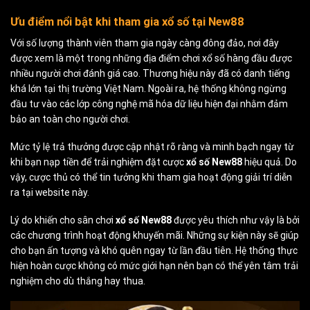
Ưu điểm nổi bật khi tham gia xổ số tại New88
Với số lượng thành viên tham gia ngày càng đông đảo, nơi đây
được xem là một trong những địa điểm chơi xổ số hàng đầu được
nhiều người chơi đánh giá cao. Thương hiệu này đã có danh tiếng
khá lớn tại thị trường Việt Nam. Ngoài ra, hệ thống không ngừng
đầu tư vào các lớp công nghệ mã hóa dữ liệu hiện đại nhằm đảm
bảo an toàn cho người chơi.
Mức tỷ lệ trả thưởng được cập nhật rõ ràng và minh bạch ngay từ
khi bạn nạp tiền để trải nghiệm đặt cược
xổ số New88
hiệu quả. Do
vậy, cược thủ có thể tin tưởng khi tham gia hoạt động giải trí diễn
ra tại website này.
Lý do khiến cho sân chơi
xổ số New88
được yêu thích như vậy là bởi
các chương trình hoạt động khuyến mãi. Những sự kiện này sẽ giúp
cho bạn ấn tượng và khó quên ngay từ lần đầu tiên. Hệ thống thực
hiện hoàn cược không có mức giới hạn nên bạn có thể yên tâm trải
nghiệm cho dù thắng hay thua.