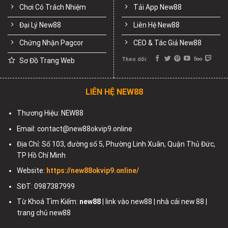
Chơi Có Trách Nhiệm
Tải App New88
Đại Lý New88
Liên Hệ New88
Chứng Nhận Pagcor
CEO & Tác Giả New88
Theo dõi:
Sơ Đồ Trang Web
LIÊN HỆ NEW88
Thương Hiệu: NEW88
Email:
contact@new88okvip9.online
Địa Chỉ:
Số 103, đường số 5, Phường Linh Xuân, Quận Thủ Đức,
TP Hồ Chí Minh
Website:
https://new88okvip9.online/
SĐT: 0987387999
Từ Khoá Tìm Kiếm:
new88
| link vào new88 | nhà cái new 88 |
trang chủ new88