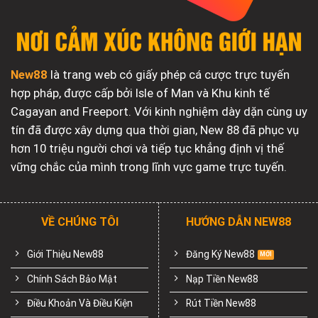
New88
là trang web có giấy phép cá cược trực tuyến
hợp pháp, được cấp bởi Isle of Man và Khu kinh tế
Cagayan and Freeport. Với kinh nghiệm dày dặn cùng uy
tín đã được xây dựng qua thời gian, New 88 đã phục vụ
hơn 10 triệu người chơi và tiếp tục khẳng định vị thế
vững chắc của mình trong lĩnh vực game trực tuyến.
VỀ CHÚNG TÔI
HƯỚNG DẪN NEW88
Giới Thiệu New88
Đăng Ký New88
Chính Sách Bảo Mật
Nạp Tiền New88
Điều Khoản Và Điều Kiện
Rút Tiền New88