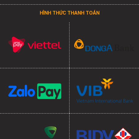
HÌNH THỨC THANH TOÁN