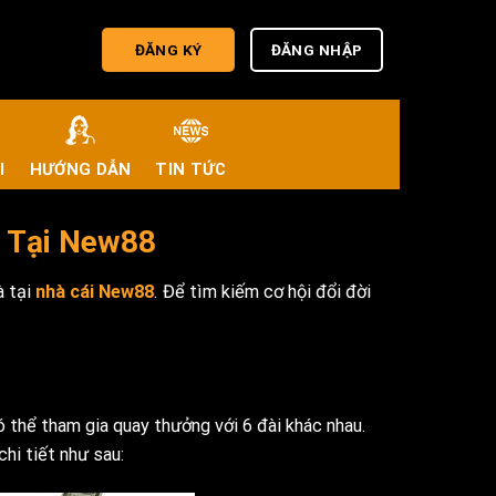
ĐĂNG KÝ
ĐĂNG NHẬP
I
HƯỚNG DẪN
TIN TỨC
i Tại New88
à tại
nhà cái New88
. Để tìm kiếm cơ hội đổi đời
 thể tham gia quay thưởng với 6 đài khác nhau.
hi tiết như sau: