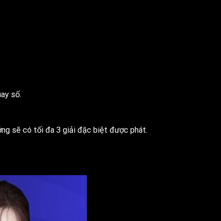
uay số.
ng sẽ có tối đa 3 giải đặc biệt được phát.