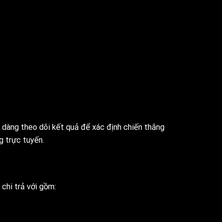
ễ dàng theo dõi kết quả để xác định chiến thắng
g trực tuyến.
chi trả với gồm: