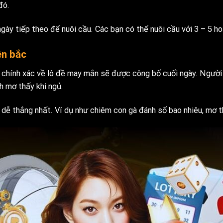
 đó.
gày tiếp theo để nuôi cầu. Các bạn có thể nuôi cầu với 3 – 5 ho
ền bắc
chính xác về lô đề may mắn sẽ được công bố cuối ngày. Người c
h mơ thấy khi ngủ.
ả dễ thắng nhất. Ví dụ như chiêm con gà đánh số bao nhiêu, mơ 