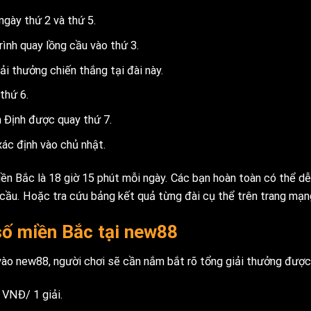
ngày thứ 2 và thứ 5.
rình quay lồng cầu vào thứ 3.
ải thưởng chiến thắng tại đài này.
thứ 6.
m Định được quay thứ 7.
ác định vào chủ nhật.
iền Bắc là 18 giờ 15 phút mỗi ngày. Các bạn hoàn toàn có thể d
 cầu. Hoặc tra cứu bảng kết quả từng đài cụ thể trên trang mạn
số miền Bắc tại new88
 vào new88, người chơi sẽ cần nắm bắt rõ tổng giải thưởng được 
 VNĐ/ 1 giải.