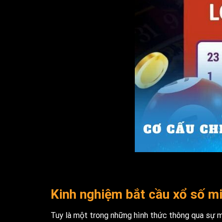
Kinh nghiệm bắt cầu xổ số m
Tuy là một trong những hình thức thông qua sự 