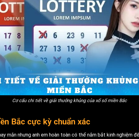
Cơ cấu chi tiết về giải thưởng khủng của xổ số miền Bắc
iền Bắc cực kỳ chuẩn xác
may mắn nhưng anh em hoàn toàn có thể nắm bắt kinh nghiệm đ