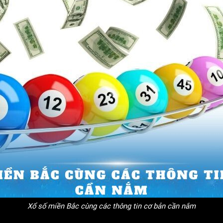
Xổ số miền Bắc cùng các thông tin cơ bản cần nắm