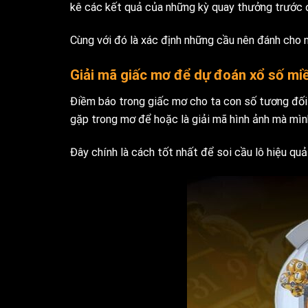
kê các kết quả của những kỳ quay thưởng trước
Cùng với đó là xác định những cầu nên đánh cho n
Giải mã giấc mơ để dự đoán xổ số mi
Điềm báo trong giấc mơ cho ta con số tương đối 
gặp trong mơ để hoặc là giải mã hình ảnh mà mìn
Đây chính là cách tốt nhất để soi cầu lô hiệu qu