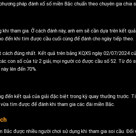
g phương pháp đánh xổ số miền Bắc chuẩn theo chuyên gia chia s
 khi tham gia. Ở cách đánh này, anh em sẽ cần dựa trên kết quả
cho đến khi tìm được cầu cuối cùng để đánh cho ngày tiếp theo.
ột cách đúng nhất. Kết quả trên bảng KQXS ngày 02/07/2024 của
các con số của từ 2 giải, mọi người có được cầu số 52. Từ đó su
 này lên đến 70%.
ng đến kết quả của giải đặc biệt trong kỳ quay thưởng trước. Tí
 vừa tìm được để đánh khi tham gia các đài miền Bắc.
ích
 Bắc được nhiều người chơi sử dụng khi tham gia soi cầu. Đối vớ