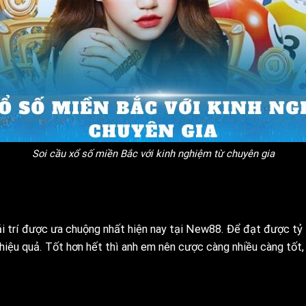
Soi cầu xổ số miền Bắc với kinh nghiệm từ chuyên gia
i trí được ưa chuộng nhất hiện nay tại New88. Để đạt được tỷ l
hiệu quả. Tốt hơn hết thì anh em nên cược càng nhiều càng tốt, 