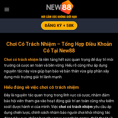
Chuyển
đến
nội
dung
ĐĂNG KÝ + 58K
Chơi Có Trách Nhiệm – Tổng Hợp Điều Khoản
Có Tại New88
Chơi có trách nhiệm
là nền tảng hết sức quan trọng để duy trì môi
trường cá cược an toàn và bền vững. Hiểu rõ cũng như áp dụng
nguyên tắc này vừa giúp bạn bảo vệ bản thân vừa góp phần xây
dựng môi trường giải trí lành mạnh.
Hiểu đúng về việc chơi có trách nhiệm
Đây là nguyên tắc quan trọng trong lĩnh vực cá cược, nhằm đảm
bảo hội viên tham gia vào hoạt động giải trí an toàn cũng như kiểm
soát được hành vi của mình. Việc
chơi có trách nhiệm
yêu cầu áp
dụng chiến lược, chính sách nhằm bảo người chơi khỏi những tác