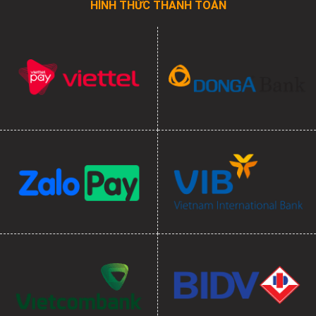
HÌNH THỨC THANH TOÁN