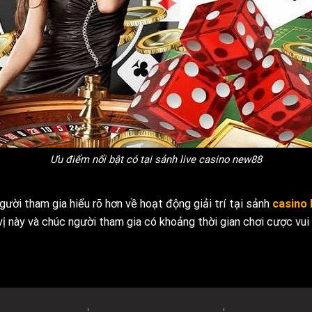
Ưu điểm nổi bật có tại sảnh live casino new88
ười tham gia hiểu rõ hơn về hoạt động giải trí tại sảnh
casino
ị này và chúc người tham gia có khoảng thời gian chơi cược vu