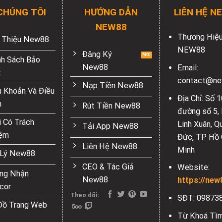
CHÚNG TÔI
HƯỚNG DẪN
LIÊN HỆ N
NEW88
Thương Hiệu
i Thiệu New88
NEW88
Đăng Ký
nh Sách Bảo
New88
Email:
t
contact@new
Nạp Tiền New88
u Khoản Và Điều
Địa Chỉ:
Số 1
n
Rút Tiền New88
đường số 5,
i Có Trách
Linh Xuân, Q
Tải App New88
ệm
Đức, TP Hồ 
Liên Hệ New88
Minh
 Lý New88
CEO & Tác Giả
Website:
ng Nhận
New88
https://new
cor
Theo dõi:
SĐT: 09873
Đồ Trang Web
Từ Khoá Tìm