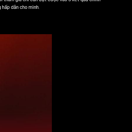
ng hấp dẫn cho mình.