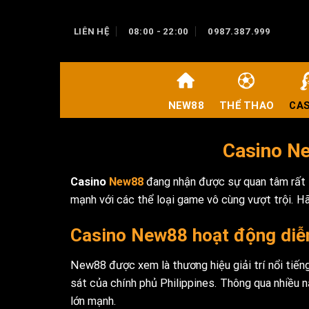
Chuyển
đến
LIÊN HỆ
08:00 - 22:00
0987.387.999
nội
dung
NEW88
THỂ THAO
CA
Casino Ne
Casino
New88
đang nhận được sự quan tâm rất lớ
mạnh với các thể loại game vô cùng vượt trội. Hã
Casino New88 hoạt động diễ
New88 được xem là thương hiệu giải trí nổi tiế
sát của chính phủ Philippines. Thông qua nhiều n
lớn mạnh.