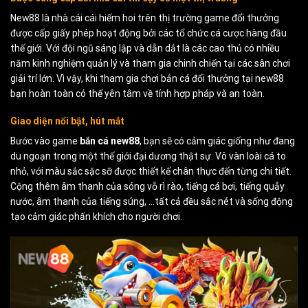
New88 là nhà cái cái hiếm hoi trên thị trường game đổi thưởng
được cấp giấy phép hoạt động bởi các tổ chức cá cược hàng đầu
thế giới. Với đội ngũ sáng lập và dẫn dắt là các cao thủ có nhiều
năm kinh nghiệm quản lý và tham gia chinh chiến tại các sân chơi
giải trí lớn. Vì vậy, khi tham gia chơi bắn cá đổi thưởng tại new88
bạn hoàn toàn có thể yên tâm về tính hợp pháp và an toàn.
Giao diện nổi bật, hút mắt
Bước vào game
bắn cá new88
, bạn sẽ có cảm giác giống như đang
du ngoạn trong một thế giới đại dương thật sự. Vô vàn loài cá to
nhỏ, với màu sắc sặc sỡ được thiết kế chân thực đến từng chi tiết.
Cộng thêm âm thanh của sóng vỗ rì rào, tiếng cá bơi, tiếng quẫy
nước, âm thanh của tiếng súng, …tất cả đều sắc nét và sống động
tạo cảm giác phấn khích cho người chơi.