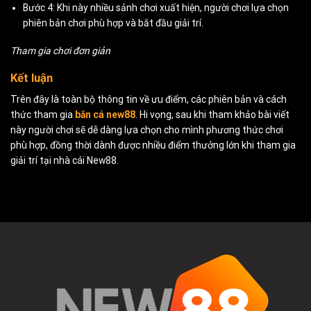
Bước 4: Khi này nhiều sảnh chơi xuất hiện, người chơi lựa chọn
phiên bản chơi phù hợp và bắt đầu giải trí.
Tham gia chơi đơn giản
Kết luận
Trên đây là toàn bộ thông tin về ưu điểm, các phiên bản và cách
thức tham gia
bắn cá new88
. Hi vọng, sau khi tham khảo bài viết
này người chơi sẽ dễ dàng lựa chọn cho mình phương thức chơi
phù hợp, đồng thời dành được nhiều điểm thưởng lớn khi tham gia
giải trí tại nhà cái New88.