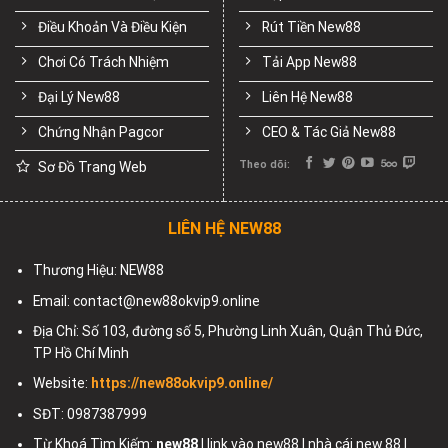
Điều Khoản Và Điều Kiện
Rút Tiền New88
Chơi Có Trách Nhiệm
Tải App New88
Đại Lý New88
Liên Hệ New88
Chứng Nhận Pagcor
CEO & Tác Giả New88
Theo dõi:
Sơ Đồ Trang Web
LIÊN HỆ NEW88
Thương Hiệu: NEW88
Email:
contact@new88okvip9.online
Địa Chỉ:
Số 103, đường số 5, Phường Linh Xuân, Quận Thủ Đức,
TP Hồ Chí Minh
Website:
https://new88okvip9.online/
SĐT: 0987387999
Từ Khoá Tìm Kiếm:
new88
| link vào new88 | nhà cái new 88 |